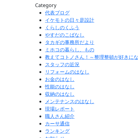
Category
代表ブログ
イケモトの日々是設計
くらしのくふう
やすだのこばなし
タカギの事務所だより
ミホコの暮らし、もの
教えてコトノさん！～整理整頓が好きに
スタッフの近況
リフォームのはなし
お金のはなし
性能のはなし
収納のはなし
メンテナンスのはなし
現場レポート
職人さん紹介
カーサ通信
ランキング