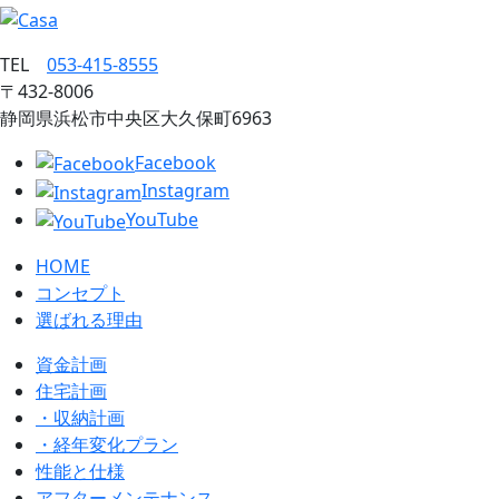
TEL
053‐415‐8555
〒432‐8006
静岡県浜松市中央区大久保町6963
Facebook
Instagram
YouTube
HOME
コンセプト
選ばれる理由
資金計画
住宅計画
・収納計画
・経年変化プラン
性能と仕様
アフターメンテナンス