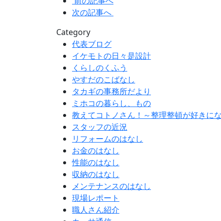
前の記事へ
次の記事へ
Category
代表ブログ
イケモトの日々是設計
くらしのくふう
やすだのこばなし
タカギの事務所だより
ミホコの暮らし、もの
教えてコトノさん！～整理整頓が好きに
スタッフの近況
リフォームのはなし
お金のはなし
性能のはなし
収納のはなし
メンテナンスのはなし
現場レポート
職人さん紹介