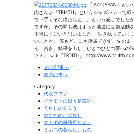
『JAZZ JAPA
内さんが『TRI4TH』というジャズバンドで
で下手くそな僕たちと。。という感じでしたが
ですが、その間も彼はずっと地道に音楽活動を続
本当にすごいと思いました。 生き残っていく
いことか。 僕もどこにも所属できず、先のま
そ、貫き、結果を出し、ひとつひとつ夢への階
ツミ） ↓↓『TRI4TH』 http://www.tri
前の記事へ
次の記事へ
Category
代表ブログ
イケモトの日々是設計
くらしのくふう
やすだのこばなし
タカギの事務所だより
ミホコの暮らし、もの