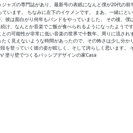
N』というジャズの専門誌があり、最新号の表紙になんと僕が20代
載っています。 ちなみに左下のイケメンです。 まあ、一緒に
、彼は面白がり何年もバンドをやっていました。 その後、僕
け、なんとか音楽でご飯が食べられるようになったようです。 そ
ことの可能性が非常に低い音楽の世界で十数年、周りに流され
ったく見えないような時間があったので、その怖さは少し分か
段を登っていく彼の姿が眩しく、そして誇らしく思います。 
4th.com/ 塗り壁でつくるパッシブデザインの家Casa