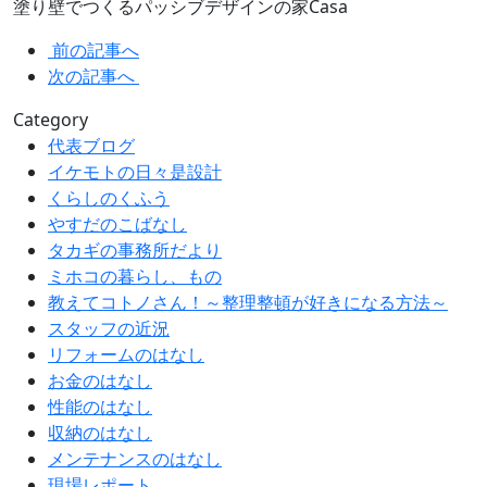
塗り壁でつくるパッシブデザインの家Casa
前の記事へ
次の記事へ
Category
代表ブログ
イケモトの日々是設計
くらしのくふう
やすだのこばなし
タカギの事務所だより
ミホコの暮らし、もの
教えてコトノさん！～整理整頓が好きになる方法～
スタッフの近況
リフォームのはなし
お金のはなし
性能のはなし
収納のはなし
メンテナンスのはなし
現場レポート