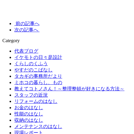
前の記事へ
次の記事へ
Category
代表ブログ
イケモトの日々是設計
くらしのくふう
やすだのこばなし
タカギの事務所だより
ミホコの暮らし、もの
教えてコトノさん！～整理整頓が好きになる方法～
スタッフの近況
リフォームのはなし
お金のはなし
性能のはなし
収納のはなし
メンテナンスのはなし
現場レポート