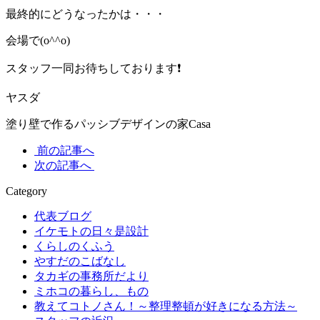
最終的にどうなったかは・・・
会場で(o^^o)
スタッフ一同お待ちしております❗️
ヤスダ
塗り壁で作るパッシブデザインの家Casa
前の記事へ
次の記事へ
Category
代表ブログ
イケモトの日々是設計
くらしのくふう
やすだのこばなし
タカギの事務所だより
ミホコの暮らし、もの
教えてコトノさん！～整理整頓が好きになる方法～