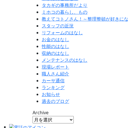
タカギの事務所だより
ミホコの暮らし、もの
教えてコトノさん！～整理整頓が好きに
スタッフの近況
リフォームのはなし
お金のはなし
性能のはなし
収納のはなし
メンテナンスのはなし
現場レポート
職人さん紹介
カーサ通信
ランキング
お知らせ
過去のブログ
Archive