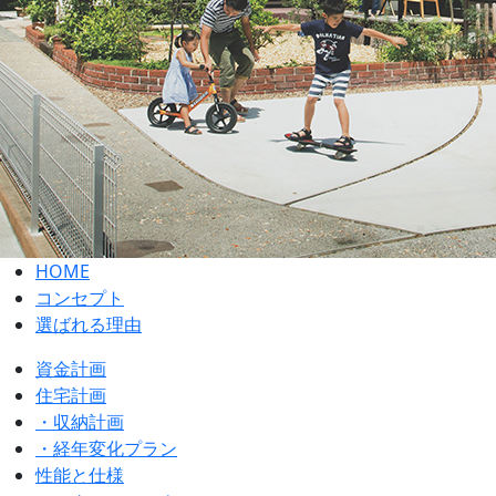
HOME
コンセプト
選ばれる理由
資金計画
住宅計画
・収納計画
・経年変化プラン
性能と仕様