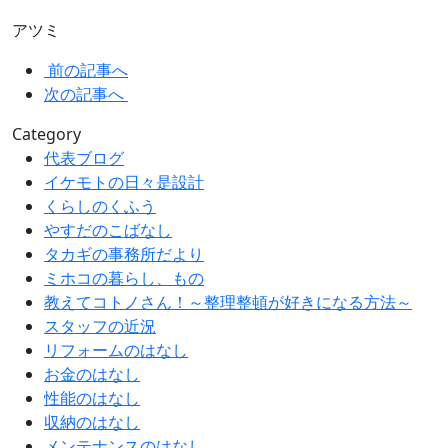
アツミ
前の記事へ
次の記事へ
Category
代表ブログ
イケモトの日々是設計
くらしのくふう
やすだのこばなし
タカギの事務所だより
ミホコの暮らし、もの
教えてコトノさん！～整理整頓が好きになる方法～
スタッフの近況
リフォームのはなし
お金のはなし
性能のはなし
収納のはなし
メンテナンスのはなし