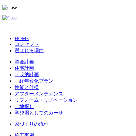
HOME
コンセプト
選ばれる理由
資金計画
住宅計画
・収納計画
・経年変化プラン
性能と仕様
アフターメンテナンス
リフォーム・リノベーション
土地探し
学び場としてのカーサ
家づくりの流れ
施工事例