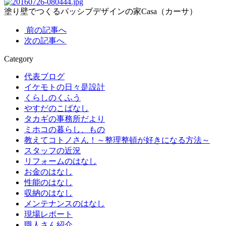
塗り壁でつくるパッシブデザインの家Casa（カーサ）
前の記事へ
次の記事へ
Category
代表ブログ
イケモトの日々是設計
くらしのくふう
やすだのこばなし
タカギの事務所だより
ミホコの暮らし、もの
教えてコトノさん！～整理整頓が好きになる方法～
スタッフの近況
リフォームのはなし
お金のはなし
性能のはなし
収納のはなし
メンテナンスのはなし
現場レポート
職人さん紹介