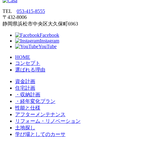
TEL
053‐415‐8555
〒432‐8006
静岡県浜松市中央区大久保町6963
Facebook
Instagram
YouTube
HOME
コンセプト
選ばれる理由
資金計画
住宅計画
・収納計画
・経年変化プラン
性能と仕様
アフターメンテナンス
リフォーム・リノベーション
土地探し
学び場としてのカーサ