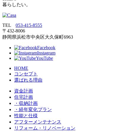
暮らしたい。
TEL
053‐415‐8555
〒432‐8006
静岡県浜松市中央区大久保町6963
Facebook
Instagram
YouTube
HOME
コンセプト
選ばれる理由
資金計画
住宅計画
・収納計画
・経年変化プラン
性能と仕様
アフターメンテナンス
リフォーム・リノベーション