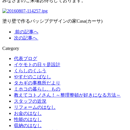
みなさまのご来場お待ちしております。
塗り壁で作るパッシブデザインの家Casa(カーサ)
前の記事へ
次の記事へ
Category
代表ブログ
イケモトの日々是設計
くらしのくふう
やすだのこばなし
タカギの事務所だより
ミホコの暮らし、もの
教えてコトノさん！～整理整頓が好きになる方法～
スタッフの近況
リフォームのはなし
お金のはなし
性能のはなし
収納のはなし