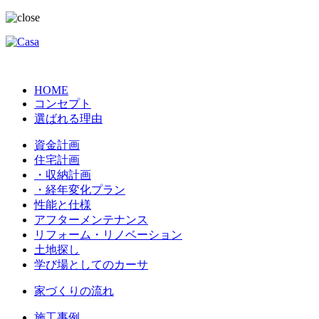
HOME
コンセプト
選ばれる理由
資金計画
住宅計画
・収納計画
・経年変化プラン
性能と仕様
アフターメンテナンス
リフォーム・リノベーション
土地探し
学び場としてのカーサ
家づくりの流れ
施工事例