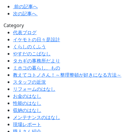
前の記事へ
次の記事へ
Category
代表ブログ
イケモトの日々是設計
くらしのくふう
やすだのこばなし
タカギの事務所だより
ミホコの暮らし、もの
教えてコトノさん！～整理整頓が好きになる方法～
スタッフの近況
リフォームのはなし
お金のはなし
性能のはなし
収納のはなし
メンテナンスのはなし
現場レポート
職人さん紹介