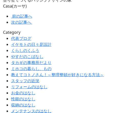
塗り壁でつくるパッシブデザインの家
Casa(カーサ)
前の記事へ
次の記事へ
Category
代表ブログ
イケモトの日々是設計
くらしのくふう
やすだのこばなし
タカギの事務所だより
ミホコの暮らし、もの
教えてコトノさん！～整理整頓が好きになる方法～
スタッフの近況
リフォームのはなし
お金のはなし
性能のはなし
収納のはなし
メンテナンスのはなし