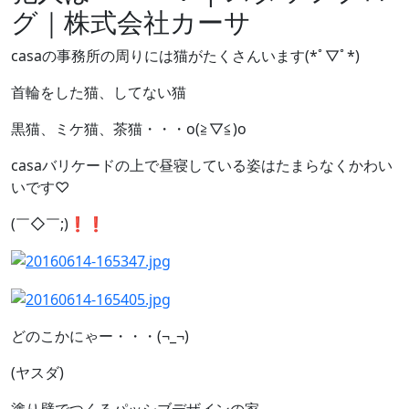
グ｜株式会社カーサ
casaの事務所の周りには猫がたくさんいます(*ﾟ▽ﾟ*)
首輪をした猫、してない猫
黒猫、ミケ猫、茶猫・・・o(≧▽≦)o
casaバリケードの上で昼寝している姿はたまらなくかわい
いです♡
(￣◇￣;)❗️❗️
どのこかにゃー・・・(¬_¬)
(ヤスダ)