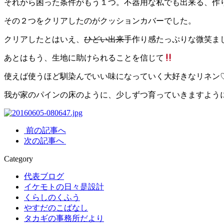
それから困った条件がもう１つ。不器用な私でも出来る、作り方
その２つをクリアしたのがクッションカバーでした。
クリアしたとはいえ、
ひどい出来
手作り感たっぷりな微笑ま
あとはもう、生地に助けられることを信じて
使えば使うほど馴染んでいい味になっていく大好きなリネン
我が家のパインの床のように、少しずつ育っていきますように
前の記事へ
次の記事へ
Category
代表ブログ
イケモトの日々是設計
くらしのくふう
やすだのこばなし
タカギの事務所だより