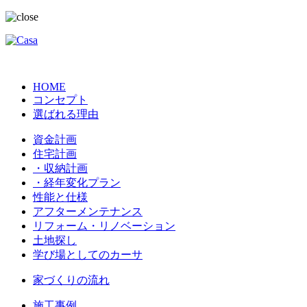
HOME
コンセプト
選ばれる理由
資金計画
住宅計画
・収納計画
・経年変化プラン
性能と仕様
アフターメンテナンス
リフォーム・リノベーション
土地探し
学び場としてのカーサ
家づくりの流れ
施工事例