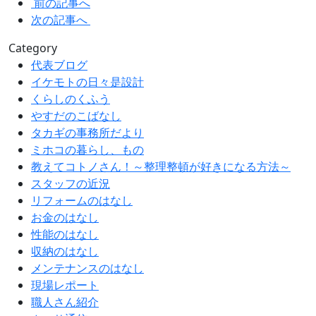
前の記事へ
次の記事へ
Category
代表ブログ
イケモトの日々是設計
くらしのくふう
やすだのこばなし
タカギの事務所だより
ミホコの暮らし、もの
教えてコトノさん！～整理整頓が好きになる方法～
スタッフの近況
リフォームのはなし
お金のはなし
性能のはなし
収納のはなし
メンテナンスのはなし
現場レポート
職人さん紹介