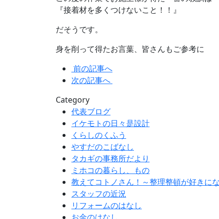
『接着材を多くつけないこと！！』
だそうです。
身を削って得たお言葉、皆さんもご参考に
前の記事へ
次の記事へ
Category
代表ブログ
イケモトの日々是設計
くらしのくふう
やすだのこばなし
タカギの事務所だより
ミホコの暮らし、もの
教えてコトノさん！～整理整頓が好きに
スタッフの近況
リフォームのはなし
お金のはなし