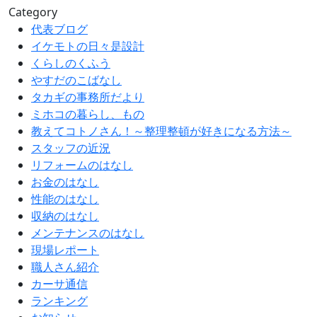
Category
代表ブログ
イケモトの日々是設計
くらしのくふう
やすだのこばなし
タカギの事務所だより
ミホコの暮らし、もの
教えてコトノさん！～整理整頓が好きになる方法～
スタッフの近況
リフォームのはなし
お金のはなし
性能のはなし
収納のはなし
メンテナンスのはなし
現場レポート
職人さん紹介
カーサ通信
ランキング