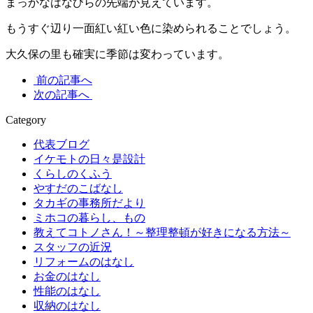
まっかなはなびらの先端が見えています。
もうすぐ辺り一面紅い紅い色に染められることでしょう。
大久保の里も確実に季節は変わっています。
前の記事へ
次の記事へ
Category
代表ブログ
イケモトの日々是設計
くらしのくふう
やすだのこばなし
タカギの事務所だより
ミホコの暮らし、もの
教えてコトノさん！～整理整頓が好きになる方法～
スタッフの近況
リフォームのはなし
お金のはなし
性能のはなし
収納のはなし