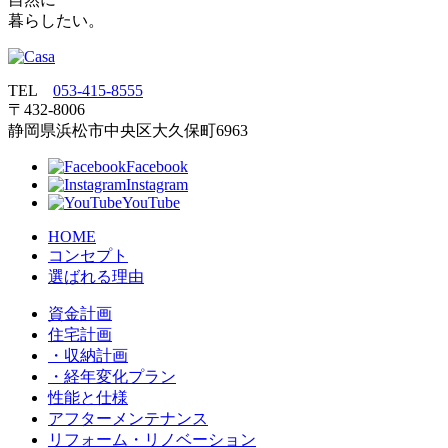
暮らしたい。
TEL
053‐415‐8555
〒432‐8006
静岡県浜松市中央区大久保町6963
Facebook
Instagram
YouTube
HOME
コンセプト
選ばれる理由
資金計画
住宅計画
・収納計画
・経年変化プラン
性能と仕様
アフターメンテナンス
リフォーム・リノベーション