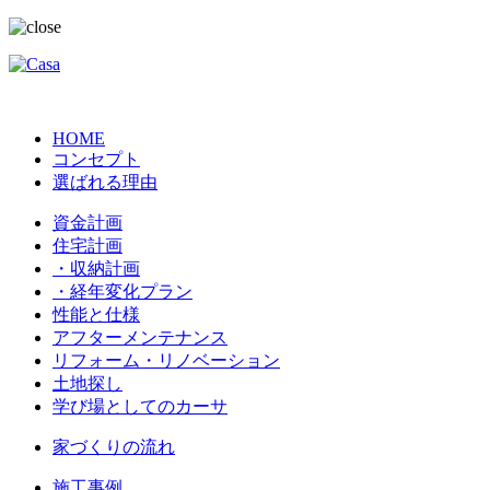
HOME
コンセプト
選ばれる理由
資金計画
住宅計画
・収納計画
・経年変化プラン
性能と仕様
アフターメンテナンス
リフォーム・リノベーション
土地探し
学び場としてのカーサ
家づくりの流れ
施工事例