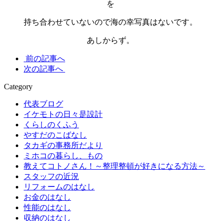
を
持ち合わせていないので海の幸写真はないです。
あしからず。
前の記事へ
次の記事へ
Category
代表ブログ
イケモトの日々是設計
くらしのくふう
やすだのこばなし
タカギの事務所だより
ミホコの暮らし、もの
教えてコトノさん！～整理整頓が好きになる方法～
スタッフの近況
リフォームのはなし
お金のはなし
性能のはなし
収納のはなし