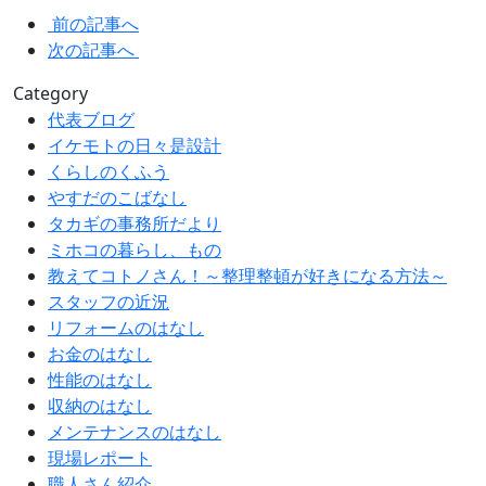
前の記事へ
次の記事へ
Category
代表ブログ
イケモトの日々是設計
くらしのくふう
やすだのこばなし
タカギの事務所だより
ミホコの暮らし、もの
教えてコトノさん！～整理整頓が好きになる方法～
スタッフの近況
リフォームのはなし
お金のはなし
性能のはなし
収納のはなし
メンテナンスのはなし
現場レポート
職人さん紹介