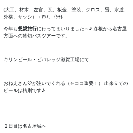
(大工、材木、左官、瓦、板金、塗装、クロス、畳、水道、
外構、サッシ）＋ｱﾂﾐ、ｲｹﾓﾄ
今年も
懇親旅行
に行ってまいりました～♪ 彦根から名古屋
方面への貸切バスツアーです。
キリンビール・ビバレッジ滋賀工場にて
おねえさん♡が注いでくれる（⇐ココ重要！） 出来立ての
ビールは格別です♪
２日目は名古屋城へ