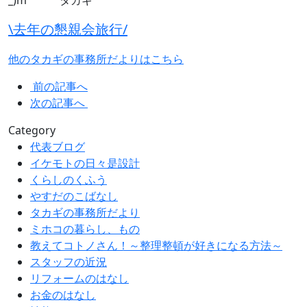
_)m タカギ
\去年の懇親会旅行/
他のタカギの事務所だよりはこちら
前の記事へ
次の記事へ
Category
代表ブログ
イケモトの日々是設計
くらしのくふう
やすだのこばなし
タカギの事務所だより
ミホコの暮らし、もの
教えてコトノさん！～整理整頓が好きになる方法～
スタッフの近況
リフォームのはなし
お金のはなし