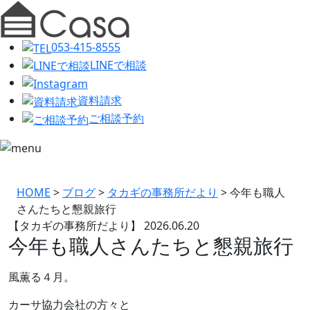
053-415-8555
LINEで相談
資料請求
ご相談予約
HOME
>
ブログ
>
タカギの事務所だより
>
今年も職人
さんたちと懇親旅行
【タカギの事務所だより】
2026.06.20
今年も職人さんたちと懇親旅行
風薫る４月。
カーサ協力会社の方々と