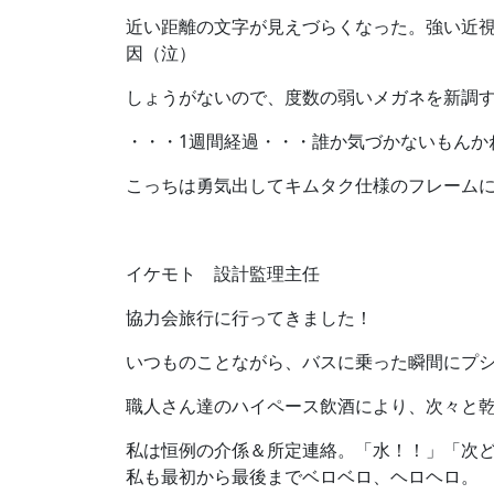
近い距離の文字が見えづらくなった。強い近
因（泣）
しょうがないので、度数の弱いメガネを新調
・・・1週間経過・・・誰か気づかないもんか
こっちは勇気出してキムタク仕様のフレーム
イケモト 設計監理主任
協力会旅行に行ってきました！
いつものことながら、バスに乗った瞬間にプ
職人さん達のハイペース飲酒により、次々と
私は恒例の介係＆所定連絡。「水！！」「次
私も最初から最後までベロベロ、ヘロヘロ。