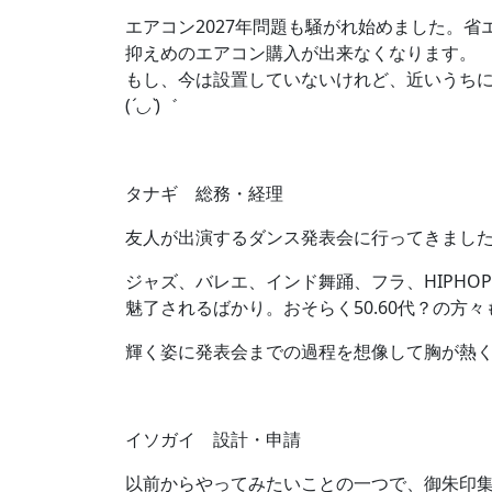
エアコン2027年問題も騒がれ始めました。省
抑えめのエアコン購入が出来なくなります。
もし、今は設置していないけれど、近いうち
(
´◡`
)゛
タナギ 総務・経理
友人が出演するダンス発表会に行ってきました
ジャズ、バレエ、インド舞踊、フラ、HIPH
魅了されるばかり。おそらく50.60代？の
輝く姿に発表会までの過程を想像して胸が熱
イソガイ 設計・申請
以前からやってみたいことの一つで、御朱印