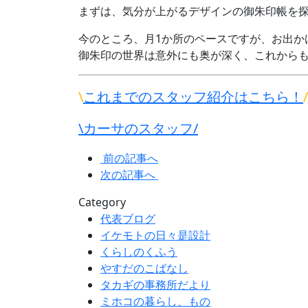
まずは、気分が上がるデザインの御朱印帳を
今のところ、月1か所のペースですが、お出か
御朱印の世界は意外にも奥が深く、これから
\
これまでのスタッフ紹介はこちら！
/
\カーサのスタッフ/
前の記事へ
次の記事へ
Category
代表ブログ
イケモトの日々是設計
くらしのくふう
やすだのこばなし
タカギの事務所だより
ミホコの暮らし、もの