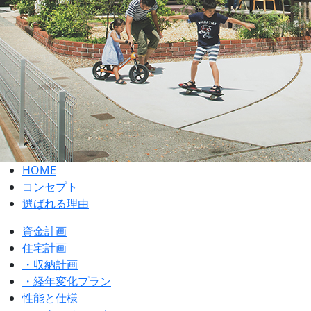
HOME
コンセプト
選ばれる理由
資金計画
住宅計画
・収納計画
・経年変化プラン
性能と仕様