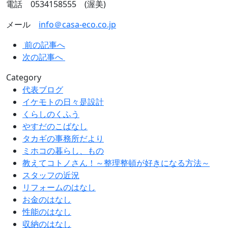
電話 0534158555 (渥美)
メール
info＠casa-eco.co.jp
前の記事へ
次の記事へ
Category
代表ブログ
イケモトの日々是設計
くらしのくふう
やすだのこばなし
タカギの事務所だより
ミホコの暮らし、もの
教えてコトノさん！～整理整頓が好きになる方法～
スタッフの近況
リフォームのはなし
お金のはなし
性能のはなし
収納のはなし