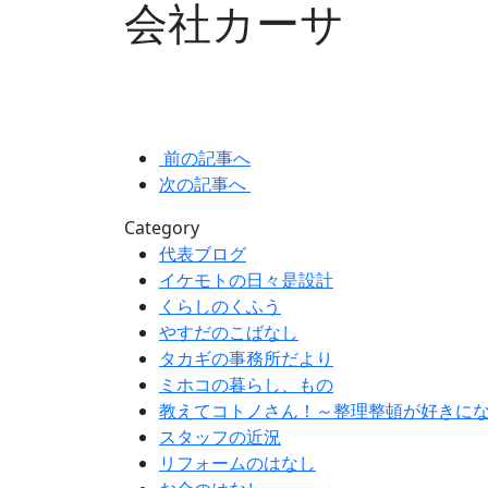
会社カーサ
前の記事へ
次の記事へ
Category
代表ブログ
イケモトの日々是設計
くらしのくふう
やすだのこばなし
タカギの事務所だより
ミホコの暮らし、もの
教えてコトノさん！～整理整頓が好きに
スタッフの近況
リフォームのはなし