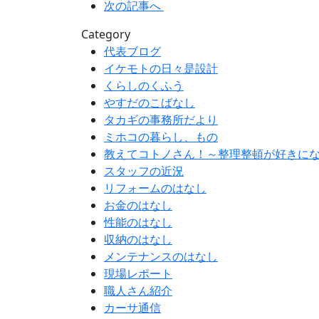
次の記事へ
Category
代表ブログ
イケモトの日々是設計
くらしのくふう
やすだのこばなし
タカギの事務所だより
ミホコの暮らし、もの
教えてコトノさん！～整理整頓が好きに
スタッフの近況
リフォームのはなし
お金のはなし
性能のはなし
収納のはなし
メンテナンスのはなし
現場レポート
職人さん紹介
カーサ通信