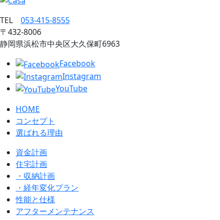
TEL
053‐415‐8555
〒432‐8006
静岡県浜松市中央区大久保町6963
Facebook
Instagram
YouTube
HOME
コンセプト
選ばれる理由
資金計画
住宅計画
・収納計画
・経年変化プラン
性能と仕様
アフターメンテナンス