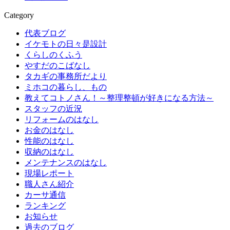
Category
代表ブログ
イケモトの日々是設計
くらしのくふう
やすだのこばなし
タカギの事務所だより
ミホコの暮らし、もの
教えてコトノさん！～整理整頓が好きになる方法～
スタッフの近況
リフォームのはなし
お金のはなし
性能のはなし
収納のはなし
メンテナンスのはなし
現場レポート
職人さん紹介
カーサ通信
ランキング
お知らせ
過去のブログ