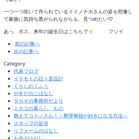
一つ一つ吹いて作られているイイノナホさんの姿を想像し
て家族に気持ち悪がられながらも、見つめたい♡
あっ、ボス、来年の誕生日はこちらで
フジイ
前の記事へ
次の記事へ
Category
代表ブログ
イケモトの日々是設計
くらしのくふう
やすだのこばなし
タカギの事務所だより
ミホコの暮らし、もの
教えてコトノさん！～整理整頓が好きになる方法～
スタッフの近況
リフォームのはなし
お金のはなし