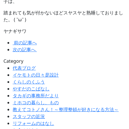
子は、
踏まれても気が付かないほどスヤスヤと熟睡しておりまし
た。 ( ˘ω˘ )
ヤナギサワ
前の記事へ
次の記事へ
Category
代表ブログ
イケモトの日々是設計
くらしのくふう
やすだのこばなし
タカギの事務所だより
ミホコの暮らし、もの
教えてコトノさん！～整理整頓が好きになる方法～
スタッフの近況
リフォームのはなし