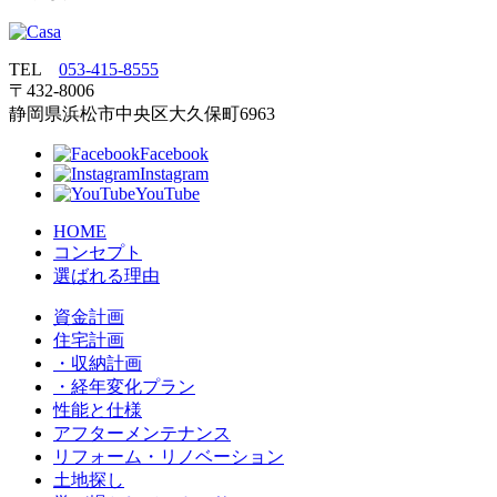
TEL
053‐415‐8555
〒432‐8006
静岡県浜松市中央区大久保町6963
Facebook
Instagram
YouTube
HOME
コンセプト
選ばれる理由
資金計画
住宅計画
・収納計画
・経年変化プラン
性能と仕様
アフターメンテナンス
リフォーム・リノベーション
土地探し