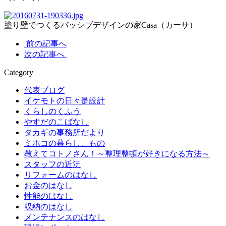
塗り壁でつくるパッシブデザインの家Casa（カーサ）
前の記事へ
次の記事へ
Category
代表ブログ
イケモトの日々是設計
くらしのくふう
やすだのこばなし
タカギの事務所だより
ミホコの暮らし、もの
教えてコトノさん！～整理整頓が好きになる方法～
スタッフの近況
リフォームのはなし
お金のはなし
性能のはなし
収納のはなし
メンテナンスのはなし