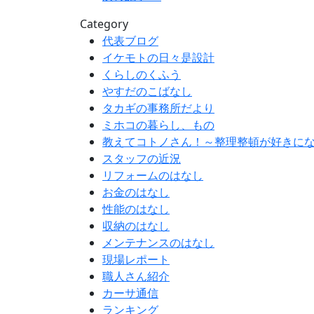
Category
代表ブログ
イケモトの日々是設計
くらしのくふう
やすだのこばなし
タカギの事務所だより
ミホコの暮らし、もの
教えてコトノさん！～整理整頓が好きに
スタッフの近況
リフォームのはなし
お金のはなし
性能のはなし
収納のはなし
メンテナンスのはなし
現場レポート
職人さん紹介
カーサ通信
ランキング