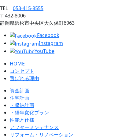
TEL
053‐415‐8555
〒432‐8006
静岡県浜松市中央区大久保町6963
Facebook
Instagram
YouTube
HOME
コンセプト
選ばれる理由
資金計画
住宅計画
・収納計画
・経年変化プラン
性能と仕様
アフターメンテナンス
リフォーム・リノベーション