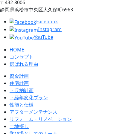
〒432‐8006
静岡県浜松市中央区大久保町6963
Facebook
Instagram
YouTube
HOME
コンセプト
選ばれる理由
資金計画
住宅計画
・収納計画
・経年変化プラン
性能と仕様
アフターメンテナンス
リフォーム・リノベーション
土地探し
学び場としてのカーサ