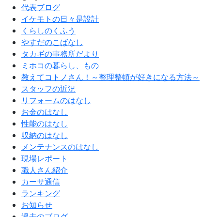
代表ブログ
イケモトの日々是設計
くらしのくふう
やすだのこばなし
タカギの事務所だより
ミホコの暮らし、もの
教えてコトノさん！～整理整頓が好きになる方法～
スタッフの近況
リフォームのはなし
お金のはなし
性能のはなし
収納のはなし
メンテナンスのはなし
現場レポート
職人さん紹介
カーサ通信
ランキング
お知らせ
過去のブログ