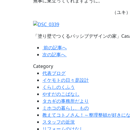
無事に巣立ってくれますように。
（ユキ
「塗り壁でつくるパッシブデザインの家」Cas
前の記事へ
次の記事へ
Category
代表ブログ
イケモトの日々是設計
くらしのくふう
やすだのこばなし
タカギの事務所だより
ミホコの暮らし、もの
教えてコトノさん！～整理整頓が好きに
スタッフの近況
リフォームのはなし