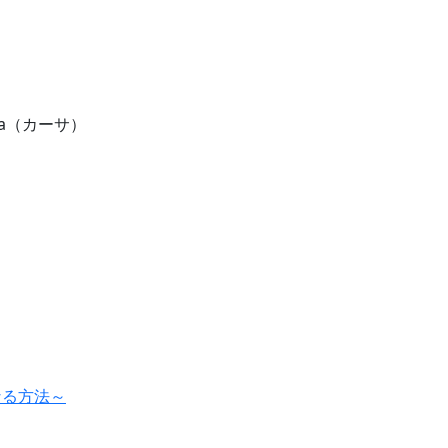
）
a（カーサ）
なる方法～