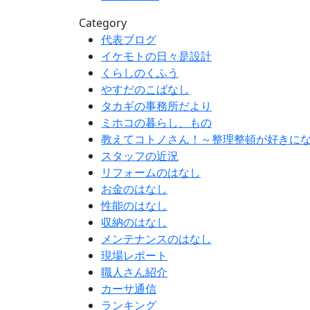
Category
代表ブログ
イケモトの日々是設計
くらしのくふう
やすだのこばなし
タカギの事務所だより
ミホコの暮らし、もの
教えてコトノさん！～整理整頓が好きに
スタッフの近況
リフォームのはなし
お金のはなし
性能のはなし
収納のはなし
メンテナンスのはなし
現場レポート
職人さん紹介
カーサ通信
ランキング