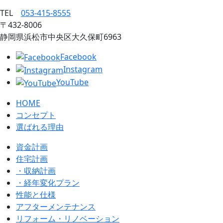
TEL
053‐415‐8555
〒432‐8006
静岡県浜松市中央区大久保町6963
Facebook
Instagram
YouTube
HOME
コンセプト
選ばれる理由
資金計画
住宅計画
・収納計画
・経年変化プラン
性能と仕様
アフターメンテナンス
リフォーム・リノベーション