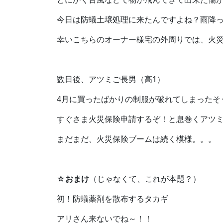
今日は防蟻土壌処理に来たんですよね？雨降
幸いこちらのオーナー様宅の外周りでは、火
数日後、アツミご長男（高1）
4月に買ったばかりの制服が破れてしまったそ
すぐさま火災保険申請するぞ！と息巻くアツミに
まだまだ、火災保険ブームは続く模様。。。
☆おまけ
（じゃなくて、これが本題？）
初！防蟻薬剤を散布するタカギ
アリさん来ないでね～！！