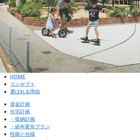
HOME
コンセプト
選ばれる理由
資金計画
住宅計画
・収納計画
・経年変化プラン
性能と仕様