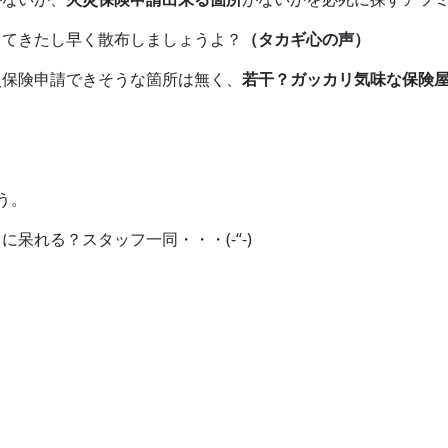
ってきたし早く散布しましょうよ？
（タカギ心の声）
災保険申請できそうな箇所は無く、
若干？ガッカリ気味な保険
う。
呆れる？スタッフ一同・・・(-“-)