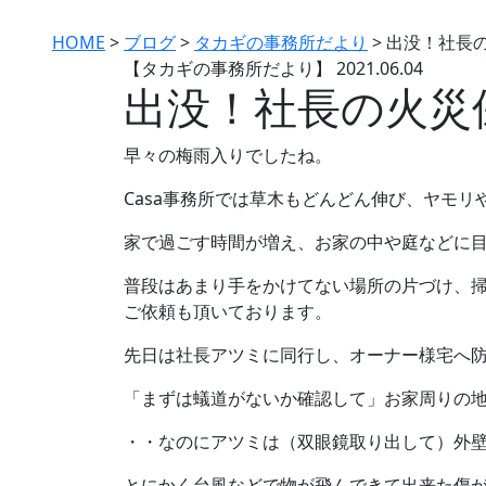
HOME
>
ブログ
>
タカギの事務所だより
>
出没！社⾧
【タカギの事務所だより】
2021.06.04
出没！社⾧の火災
早々の梅雨入りでしたね。
Casa事務所では草木もどんどん伸び、ヤモ
家で過ごす時間が増え、お家の中や庭などに
普段はあまり手をかけてない場所の片づけ、
ご依頼も頂いております。
先日は社長アツミに同行し、オーナー様宅へ
「まずは蟻道がないか確認して」お家周りの
・・なのにアツミは（双眼鏡取り出して）外
とにかく台風などで物が飛んできて出来た傷