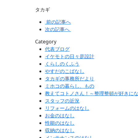
タカギ
前の記事へ
次の記事へ
Category
代表ブログ
イケモトの日々是設計
くらしのくふう
やすだのこばなし
タカギの事務所だより
ミホコの暮らし、もの
教えてコトノさん！～整理整頓が好きに
スタッフの近況
リフォームのはなし
お金のはなし
性能のはなし
収納のはなし
メンテナンスのはなし