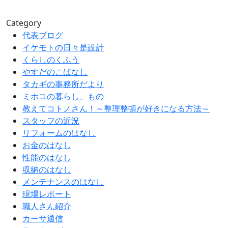
Category
代表ブログ
イケモトの日々是設計
くらしのくふう
やすだのこばなし
タカギの事務所だより
ミホコの暮らし、もの
教えてコトノさん！～整理整頓が好きになる方法～
スタッフの近況
リフォームのはなし
お金のはなし
性能のはなし
収納のはなし
メンテナンスのはなし
現場レポート
職人さん紹介
カーサ通信